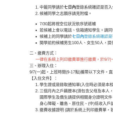
中籤同學請於
七日內
登錄系統確認是否入
候補同學之志願序請見附檔。
7/30起將視空位狀況依序號遞補
若候補上會以電話、信箱通知學生。請同
候補上的同學請於
七日內
登錄系統確認是
開學前約候補男生100人、女生50人，
二、繳費方式：
一律在系統上列印繳費單進行繳費，於9/7(
三、辦理入住：
9/7(一)起，上班時間(9-17點)攜帶以下文
【入住文件】：
學生證或是錄取通知單(入住時必須是本校
三個月內之戶籍謄本(須包含父母及本人，
國際學生及僑生請提供相關身分證明文件
身心障礙、離島、原住民、(中)低收入
繳費收據證明 (請於系統上列印繳費單