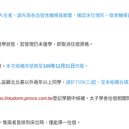
間入住者，請先與各自宿舍輔導員聯繫，確認床位情形。宿舍輔導
復學狀態，若發現仍未復學，即取消住宿資格。
果。
本次候補序號將至
109年12月31日
作廢。
人設籍北北基以外兩年以上同學，
請於7/29(三)起，至本組櫃
ps://ntudorm.prince.com.tw
登記學期中候補。太子學舍住宿相關問題
，惟兩者皆排到床位時，僅能擇一住宿。