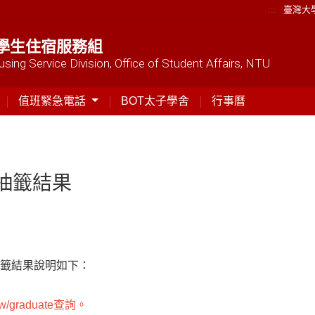
:::
臺灣大
學生住宿服務組
sing Service Division, Office of Student Affairs, NTU
值班緊急電話
BOT太子學舍
行事曆
舍抽籤結果
抽籤結果說明如下：
tw/graduate
查詢。