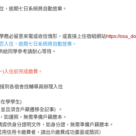
住，逾期七日系統將自動放棄。
學務必留意來電或收信情形，或直接上住宿組網站
https://osa_do
否入住，逾期七日系統將自動放棄。
提供給同學參考請耐心等待。
一)入住前完成繳費。
件，直接到各宿舍找輔導員辦理入住
在學學生)
並且須含戶籍遷移全記事) 。
，如護照，無需準備戶籍謄本。
戶請提供身分證明文件，如身分證，無需準備戶籍謄本。
，若用信用卡繳費者，請出示繳費成功畫面或簡訊）