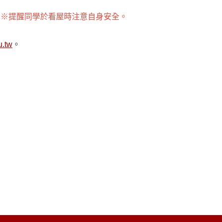
。
※提醒同學於看屋時注意自身安全。
u.tw
。